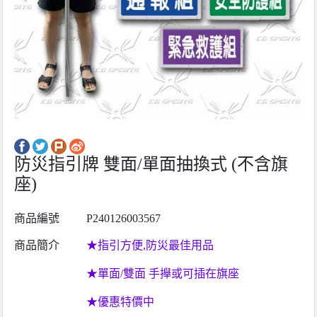
防災指引牌 雙面/單面抽換式 (不含旗
座)
商品編號
P240126003567
商品簡介
★指引方便,防災最佳用品
★單面/雙面 手攑或可插在旗座
★優惠特價中