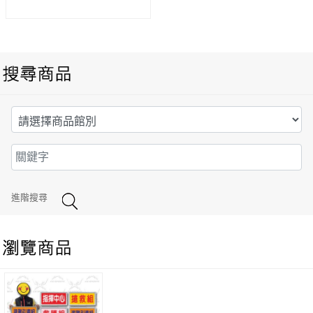
進階搜尋
防災指引牌 雙面/單面抽換式 (不含旗座)