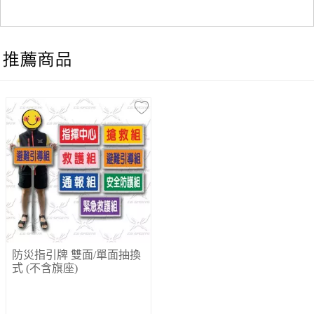
防災指引牌 雙面/單面抽換
式 (不含旗座)