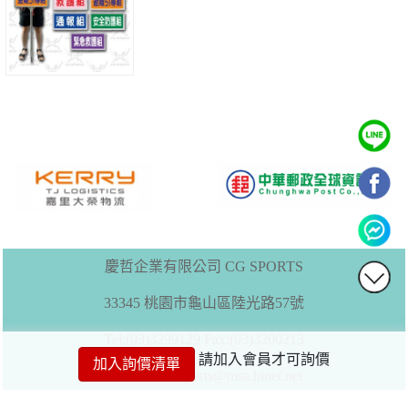
慶哲企業有限公司 CG SPORTS
33345 桃園市龜山區陸光路57號
Tel:(03)3299129
Fax:(03)3200213
請加入會員才可詢價
加入詢價清單
E-mail :max.sports@msa.hinet.net