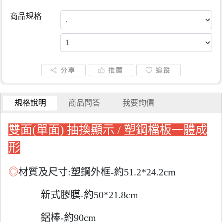
商品規格
規格說明
商品問答
我要詢價
雙面(單面) 抽換顯示 / 塑鋼檔板一體成
形
◎
材質及尺寸:塑鋼外框-約51.2*24.2cm
新式膠膜-約50*21.8cm
鋁棒-約90cm