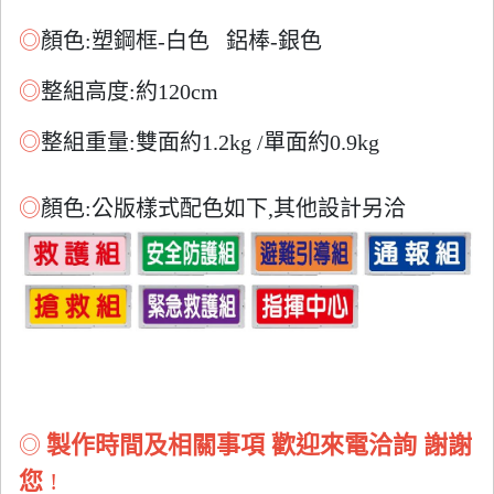
◎
顏色:塑鋼框-白色
鋁棒-銀色
◎
整組高度:約120cm
◎
整組重量:雙面約1.2kg /單
面約0.9kg
◎
顏色:公版樣式配色如下,其他設計另洽
製作時間及相關事項 歡迎來電洽詢 謝謝
◎
您
!