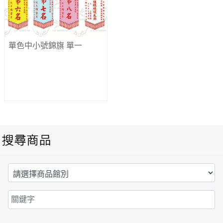
單色中小號錦旗
單一