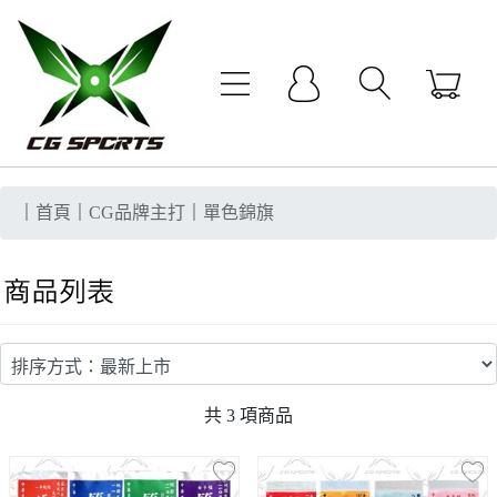
｜
首頁
｜
CG品牌主打
｜
單色錦旗
共
3
項商品