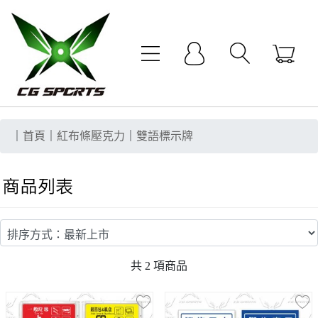
｜
首頁
｜
紅布條壓克力
｜
雙語標示牌
共
2
項商品