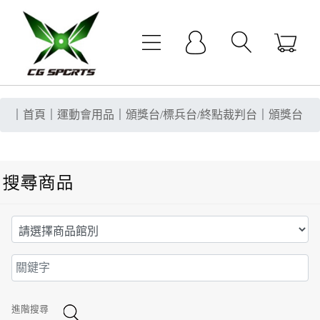
｜
首頁
｜
運動會用品
｜
頒獎台/標兵台/終點裁判台
｜
頒獎台
進階搜尋