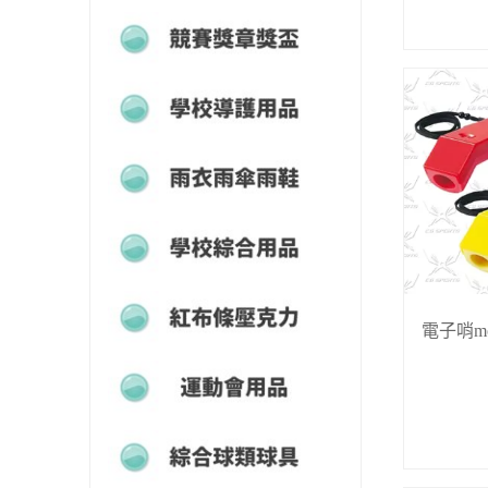
競賽獎章獎盃
學校導護用品
雨衣兩傘雨鞋
學校綜合用品
紅布條壓克力
電子哨mo
運動會用品
綜合球類球具