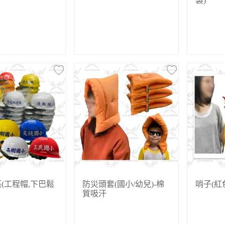
製)
(工程帽,下巴鬆
防災頭套(國小/幼兒)-棉
哨子(紅
質吸汗