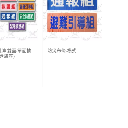
牌 雙面/單面抽
防災布條-横式
不含旗座)