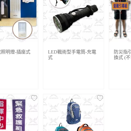
照明燈-插座式
LED戰術型手電筒-充電
防災指引
式
換式 (