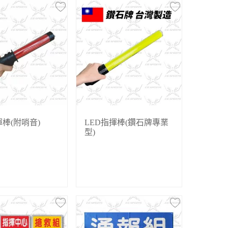
揮棒(附哨音)
LED指揮棒(鑽石牌專業
型)