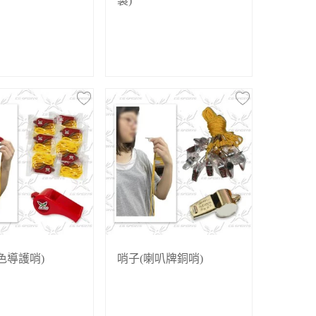
製)
色導護哨)
哨子(喇叭牌銅哨)