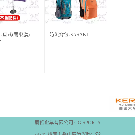
-直式(關東旗)
防災背包-SASAKI
件
慶哲企業有限公司 CG SPORTS
33345 桃園市龜山區陸光路57號