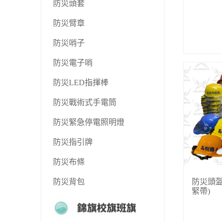
防災頭套
防災臂章
防災哨子
防災電子哨
防災LED指揮棒
防災戰術式手電筒
防災緊急停電照明燈
防災指引牌
防災布條
防災背包
防災頭盔
緊帶)
錦旗校旗班旗