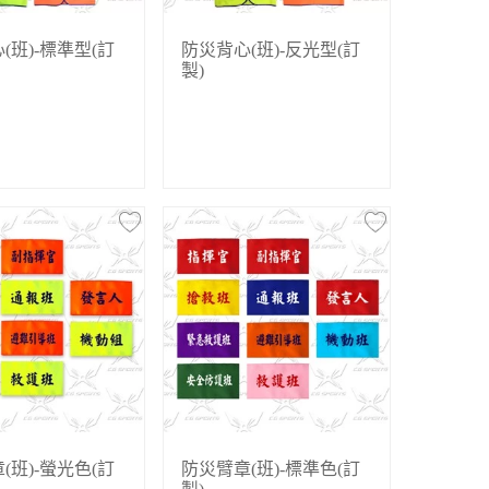
(班)-標準型(訂
防災背心(班)-反光型(訂
製)
(班)-螢光色(訂
防災臂章(班)-標準色(訂