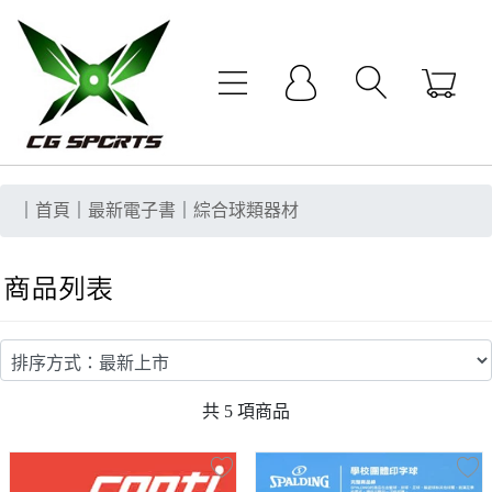
｜
首頁
｜
最新電子書
｜
綜合球類器材
共
5
項商品