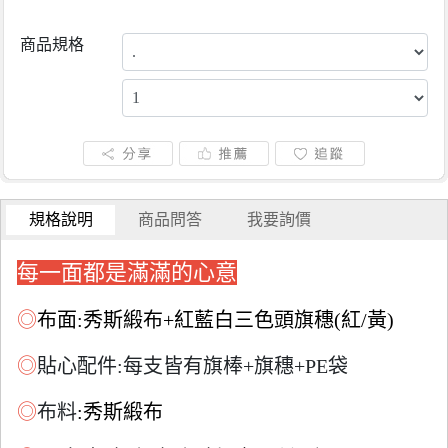
商品規格
規格說明
商品問答
我要詢價
每一面都是滿滿的心意
◎
布面:秀斯緞布+紅藍白三色頭旗穗(紅/黃)
◎
貼心配件:
每支皆有旗棒+旗穗+PE袋
◎
布料
:秀斯緞布