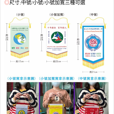
◎
尺寸:中號/小號/小號加寛三種可選