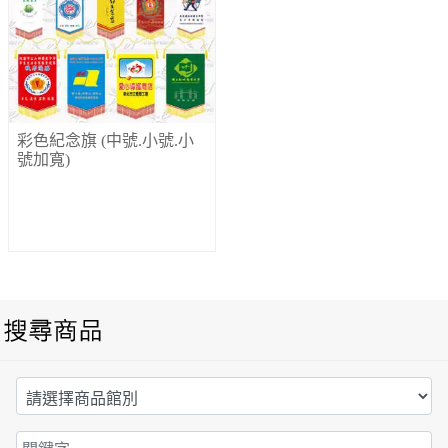
彩色紀念旗 (中號.小號.小
號加寬)