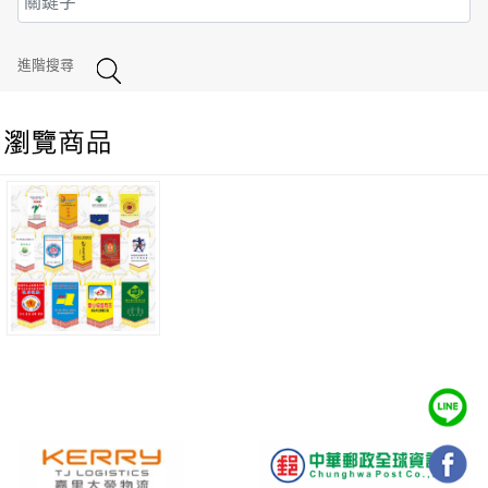
進階搜尋
彩色紀念旗 (中號.小號.小號加寬)