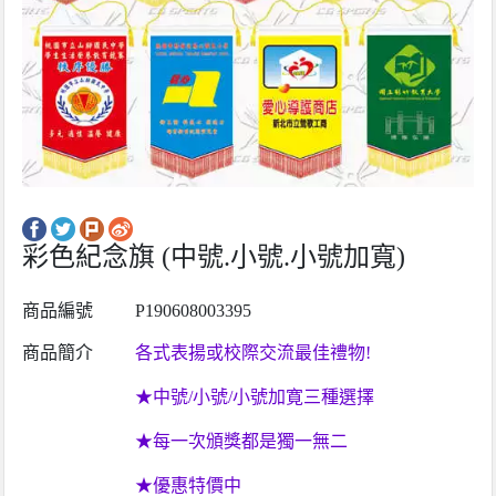
彩色紀念旗 (中號.小號.小號加寬)
商品編號
P190608003395
商品簡介
各式表揚或校際交流最佳禮物!
★中號/小號/小號加寛三種選擇
★每一次頒獎都是
獨一無二
★優惠特價中