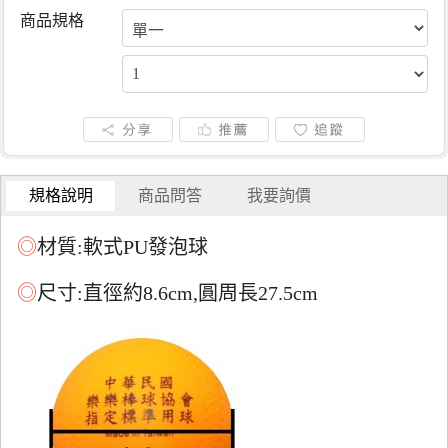
商品規格
規格說明
商品問答
我要詢價
◎
材質:軟式PU發泡球
◎
尺寸:直徑約8.6cm,圓周長27.5cm