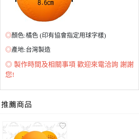
◎
顏色:橘色 (印有協會指定用球字樣)
◎
產地:台灣製造
◎
製作時間及相關事項 歡迎來電洽詢 謝謝
您!