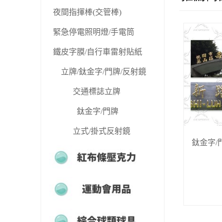
夜間指揮棒(交管棒)
緊急停電照明燈/手電筒
鐵皮字膜/自行車雷射貼紙
立牌/鈦金字/門牌/反射鏡
交通標誌立牌
鈦金字/門牌
立式/掛式反射鏡
鈦金字/
紅布條壓克力
運動會用品
綜合球類球具