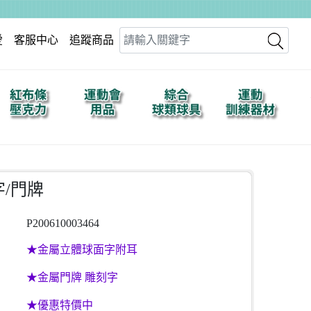
愛
客服中心
追蹤商品
Search
/門牌
P200610003464
★金屬立體球面字附耳
★金屬門牌 雕刻字
★優惠特價中