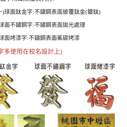
一)球面鈦金字:
不鏽鋼表面披覆鈦金(鍍鈦)
球面不鏽鋼字:不鏽鋼表面拋光處理
球面烤漆字:不鏽鋼表面氟碳烤漆
金字多使用在校名設計上)