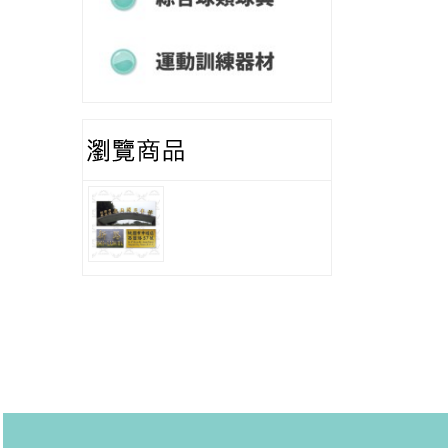
運動訓練器材
鈦金字/門牌