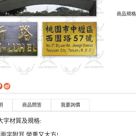
商品規格
明
商品問答
我要詢價
大字材質及規格:
面字附耳,榮重又大方!