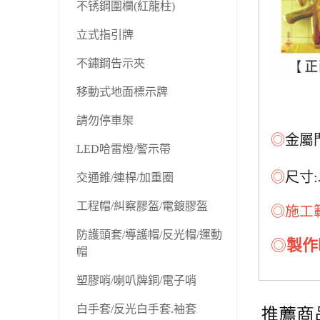
不锈鋼圍欄(紅龍柱)
立式指引牌
不鏽鋼告示夾
移動式地面標示牌
請勿停車架
◎
金屬
LED哈雷燈/警示帶
◎
尺寸
:
交通錐/連桿/加重圈
工程帽/糾察膠盔/電鍍膠盔
◎施工
防護頭套/導護帽/反光帽/運動
◎
製作
帽
塑膠哨/喇叭牌銅/電子哨
白手套/反光白手套.袖套