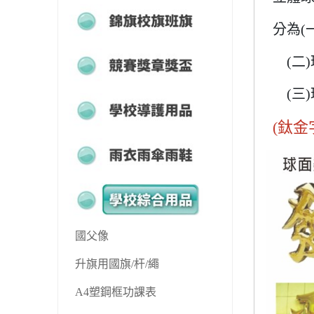
錦旗校旗班旗
分為(
競賽獎章獎盃
(二)
(三)
學校導護用品
(鈦
雨衣兩傘雨鞋
學校綜合用品
國父像
升旗用國旗/杆/繩
A4塑鋼框功課表