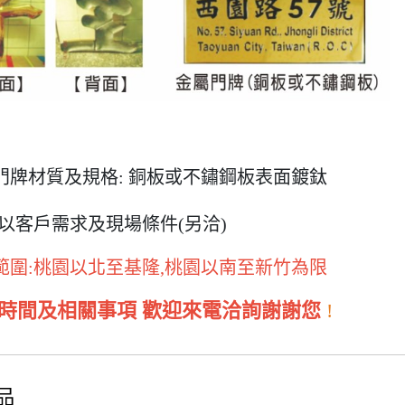
門牌材質及規格: 銅板或不鏽鋼板表面鍍鈦
以客戶
需求及現場條件(另洽)
範圍:桃園以北至基隆,桃園以南至新竹為限
時間
及相關事項 歡迎來電洽詢謝謝您
!