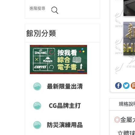
進階搜尋
最新電子書
最新限量出清
CG品牌主打
規格說
◎
金屬
防災演練用品
立體球